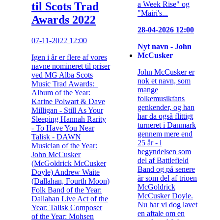
til Scots Trad
a Week Rise" og
"Mairi's...
Awards 2022
28-04-2026 12:00
07-11-2022 12:00
Nyt navn - John
McCusker
Igen i år er flere af vores
navne nomineret til priser
John McCusker er
ved MG Alba Scots
nok et navn, som
Music Trad Awards:
mange
Album of the Year:
folkemusikfans
Karine Polwart & Dave
genkender, og han
Milligan - Still As Your
har da også flittigt
Sleeping Hannah Rarity
turneret i Danmark
- To Have You Near
gennem mere end
Talisk - DAWN
25 år - i
Musician of the Year:
begyndelsen som
John McCusker
del af Battlefield
(McGoldrick McCusker
Band og på senere
Doyle) Andrew Waite
år som del af trioen
(Dallahan, Fourth Moon)
McGoldrick
Folk Band of the Year:
McCusker Doyle.
Dallahan Live Act of the
Nu har vi dog lavet
Year: Talisk Composer
en aftale om en
of the Year: Mohsen