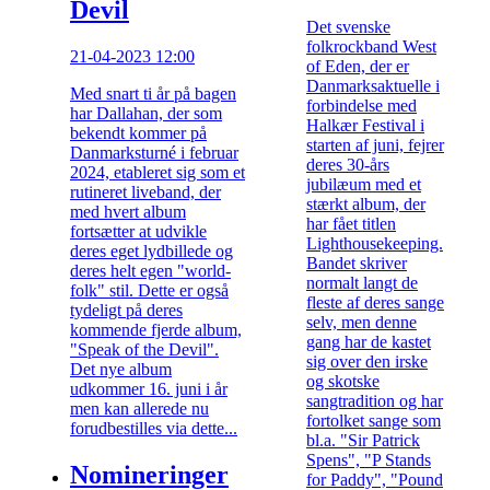
Devil
Det svenske
folkrockband West
21-04-2023 12:00
of Eden, der er
Danmarksaktuelle i
Med snart ti år på bagen
forbindelse med
har Dallahan, der som
Halkær Festival i
bekendt kommer på
starten af juni, fejrer
Danmarksturné i februar
deres 30-års
2024, etableret sig som et
jubilæum med et
rutineret liveband, der
stærkt album, der
med hvert album
har fået titlen
fortsætter at udvikle
Lighthousekeeping.
deres eget lydbillede og
Bandet skriver
deres helt egen "world-
normalt langt de
folk" stil. Dette er også
fleste af deres sange
tydeligt på deres
selv, men denne
kommende fjerde album,
gang har de kastet
"Speak of the Devil".
sig over den irske
Det nye album
og skotske
udkommer 16. juni i år
sangtradition og har
men kan allerede nu
fortolket sange som
forudbestilles via dette...
bl.a. "Sir Patrick
Spens", "P Stands
Nomineringer
for Paddy", "Pound