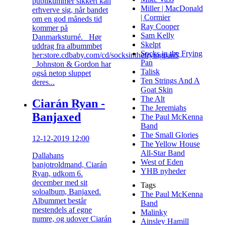
publikummer sikkert kan
Miller | MacDonald
erhverve sig, når bandet
| Cormier
om en god måneds tid
Ray Cooper
kommer på
Sam Kelly
Danmarksturné. Hør
Skelpt
uddrag fra albummbet
Socks in the Frying
her:store.cdbaby.com/cd/socksinthefryingpan5
Pan
Johnston & Gordon har
Talisk
også netop sluppet
Ten Strings And A
deres...
Goat Skin
The Alt
Ciarán Ryan -
The Jeremiahs
Banjaxed
The Paul McKenna
Band
The Small Glories
12-12-2019 12:00
The Yellow House
All-Star Band
Dallahans
West of Eden
banjotroldmand, Ciarán
YHB nyheder
Ryan, udkom 6.
december med sit
Tags
soloalbum, Banjaxed.
The Paul McKenna
Albummet består
Band
mestendels af egne
Malinky
numre, og udover Ciarán
Ainsley Hamill