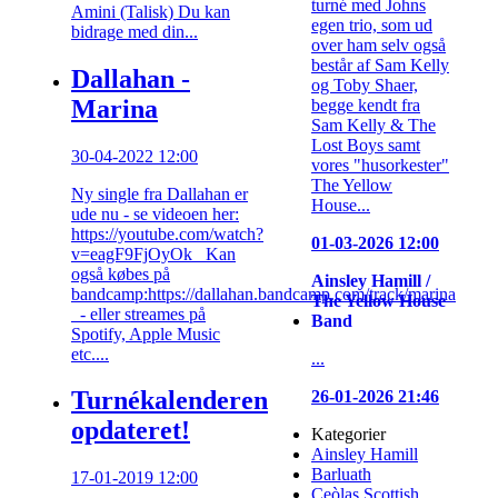
turné med Johns
Amini (Talisk) Du kan
egen trio, som ud
bidrage med din...
over ham selv også
består af Sam Kelly
Dallahan -
og Toby Shaer,
Marina
begge kendt fra
Sam Kelly & The
Lost Boys samt
30-04-2022 12:00
vores "husorkester"
The Yellow
Ny single fra Dallahan er
House...
ude nu - se videoen her:
https://youtube.com/watch?
01-03-2026 12:00
v=eagF9FjOyOk Kan
også købes på
Ainsley Hamill /
bandcamp:https://dallahan.bandcamp.com/track/marina
The Yellow House
- eller streames på
Band
Spotify, Apple Music
etc....
...
Turnékalenderen
26-01-2026 21:46
opdateret!
Kategorier
Ainsley Hamill
Barluath
17-01-2019 12:00
Ceòlas Scottish