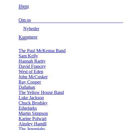
Hjem
Om os
Nyheder
Kunstnere
The Paul McKenna Band
Sam Kelly
Hannah Rarity
David Francey
West of Eden
John McCusker
Ray Cooper
Dallahan
The Yellow House Band
Luke Jackson
Chuck Brodsky
Edgelarks
Martin Simpson
Karine Polwart
Ainsley Hamill
The Jeremiahs