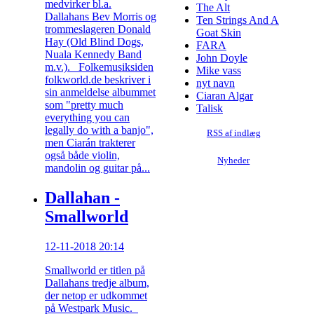
medvirker bl.a.
The Alt
Dallahans Bev Morris og
Ten Strings And A
trommeslageren Donald
Goat Skin
Hay (Old Blind Dogs,
FARA
Nuala Kennedy Band
John Doyle
m.v.). Folkemusiksiden
Mike vass
folkworld.de beskriver i
nyt navn
sin anmeldelse albummet
Ciaran Algar
som "pretty much
Talisk
everything you can
legally do with a banjo",
RSS af indlæg
men Ciarán trakterer
også både violin,
Nyheder
mandolin og guitar på...
Dallahan -
Smallworld
12-11-2018 20:14
Smallworld er titlen på
Dallahans tredje album,
der netop er udkommet
på Westpark Music.