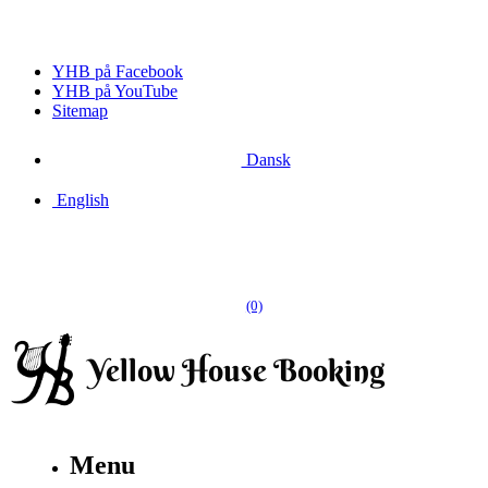
YHB på Facebook
YHB på YouTube
Sitemap
Dansk
English
(0)
Menu