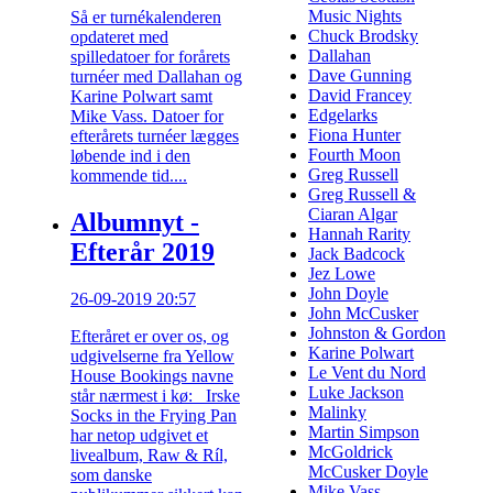
Music Nights
Så er turnékalenderen
Chuck Brodsky
opdateret med
Dallahan
spilledatoer for forårets
Dave Gunning
turnéer med Dallahan og
David Francey
Karine Polwart samt
Edgelarks
Mike Vass. Datoer for
Fiona Hunter
efterårets turnéer lægges
Fourth Moon
løbende ind i den
Greg Russell
kommende tid....
Greg Russell &
Ciaran Algar
Albumnyt -
Hannah Rarity
Efterår 2019
Jack Badcock
Jez Lowe
John Doyle
26-09-2019 20:57
John McCusker
Johnston & Gordon
Efteråret er over os, og
Karine Polwart
udgivelserne fra Yellow
Le Vent du Nord
House Bookings navne
Luke Jackson
står nærmest i kø: Irske
Malinky
Socks in the Frying Pan
Martin Simpson
har netop udgivet et
McGoldrick
livealbum, Raw & Ríl,
McCusker Doyle
som danske
Mike Vass