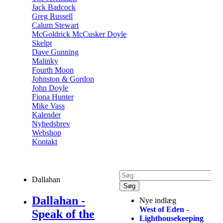
Jack Badcock
Greg Russell
Calum Stewart
McGoldrick McCusker Doyle
Skelpt
Dave Gunning
Malinky
Fourth Moon
Johnston & Gordon
John Doyle
Fiona Hunter
Mike Vass
Kalender
Nyhedsbrev
Webshop
Kontakt
Dallahan
Dallahan -
Nye indlæg
West of Eden -
Speak of the
Lighthousekeeping