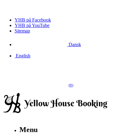
YHB på Facebook
YHB på YouTube
Sitemap
Dansk
English
(0)
Menu