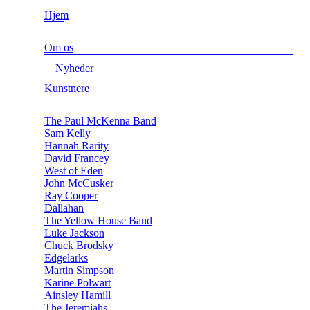
Hjem
Om os
Nyheder
Kunstnere
The Paul McKenna Band
Sam Kelly
Hannah Rarity
David Francey
West of Eden
John McCusker
Ray Cooper
Dallahan
The Yellow House Band
Luke Jackson
Chuck Brodsky
Edgelarks
Martin Simpson
Karine Polwart
Ainsley Hamill
The Jeremiahs