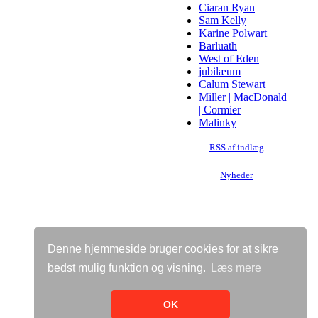
Ciaran Ryan
Sam Kelly
Karine Polwart
Barluath
West of Eden
jubilæum
Calum Stewart
Miller | MacDonald
| Cormier
Malinky
RSS af indlæg
Nyheder
Denne hjemmeside bruger cookies for at sikre
bedst mulig funktion og visning.
Læs mere
Vis almindelig hjemmeside
Bricksite.com
OK