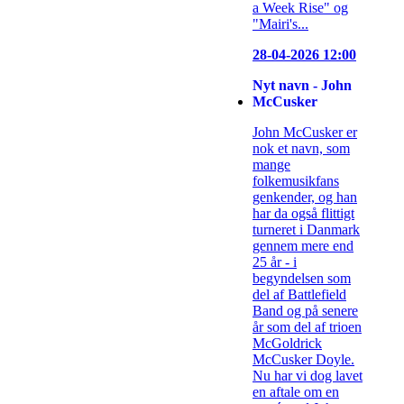
a Week Rise" og
"Mairi's...
28-04-2026 12:00
Nyt navn - John
McCusker
John McCusker er
nok et navn, som
mange
folkemusikfans
genkender, og han
har da også flittigt
turneret i Danmark
gennem mere end
25 år - i
begyndelsen som
del af Battlefield
Band og på senere
år som del af trioen
McGoldrick
McCusker Doyle.
Nu har vi dog lavet
en aftale om en