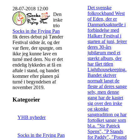
Det svenske
28-07-2018 12:00
folkrockband West
Den
of Eden, der er
irske
Danmarksaktuelle i
trio
forbindelse med
Socks in the Frying Pan
Halkær Festival i
fik deres debut på Tønder
starten af juni, fejrer
Festival sidste år, og der
deres 30-års
var flere, der spurgte, om
jubilæum med et
ikke jeg kunne lave en
stærkt album, der
turné med dem. Nu er det
har fået titlen
endelig lykkedes at få en
Lighthousekeeping.
aftale i stand, og bandet
Bandet skriver
kommer efter planen på
normalt langt de
turné i begyndelsen af
fleste af deres sange
november 2019.
selv, men denne
gang har de kastet
Kategorier
sig over den irske
og skotske
sangtradition og har
YHB nyheder
fortolket sange som
bl.a. "Sir Patrick
Spens", "P Stands
Socks in the Frying Pan
for Paddy", "Pound