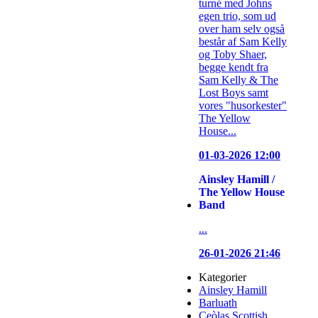
turné med Johns
egen trio, som ud
over ham selv også
består af Sam Kelly
og Toby Shaer,
begge kendt fra
Sam Kelly & The
Lost Boys samt
vores "husorkester"
The Yellow
House...
01-03-2026 12:00
Ainsley Hamill /
The Yellow House
Band
...
26-01-2026 21:46
Kategorier
Ainsley Hamill
Barluath
Ceòlas Scottish