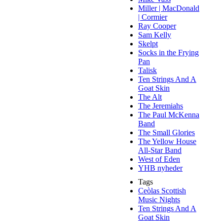
Miller | MacDonald
| Cormier
Ray Cooper
Sam Kelly
Skelpt
Socks in the Frying
Pan
Talisk
Ten Strings And A
Goat Skin
The Alt
The Jeremiahs
The Paul McKenna
Band
The Small Glories
The Yellow House
All-Star Band
West of Eden
YHB nyheder
Tags
Ceòlas Scottish
Music Nights
Ten Strings And A
Goat Skin