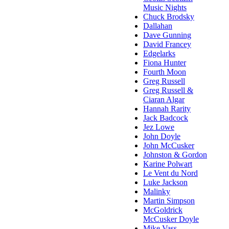
Music Nights
Chuck Brodsky
Dallahan
Dave Gunning
David Francey
Edgelarks
Fiona Hunter
Fourth Moon
Greg Russell
Greg Russell &
Ciaran Algar
Hannah Rarity
Jack Badcock
Jez Lowe
John Doyle
John McCusker
Johnston & Gordon
Karine Polwart
Le Vent du Nord
Luke Jackson
Malinky
Martin Simpson
McGoldrick
McCusker Doyle
Mike Vass