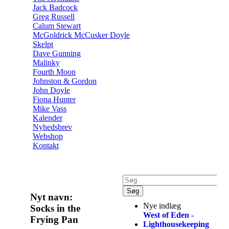
Jack Badcock
Greg Russell
Calum Stewart
McGoldrick McCusker Doyle
Skelpt
Dave Gunning
Malinky
Fourth Moon
Johnston & Gordon
John Doyle
Fiona Hunter
Mike Vass
Kalender
Nyhedsbrev
Webshop
Kontakt
Nyt navn:
Nye indlæg
Socks in the
West of Eden -
Frying Pan
Lighthousekeeping