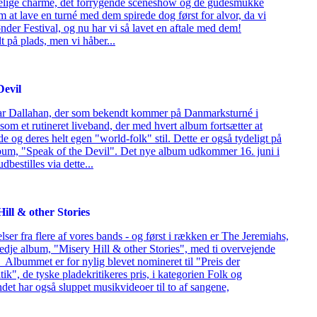
åelige charme, det forrygende sceneshow og de gudesmukke
at lave en turné med dem spirede dog først for alvor, da vi
nder Festival, og nu har vi så lavet en aftale med dem!
t på plads, men vi håber...
Devil
har Dallahan, der som bekendt kommer på Danmarksturné i
 som et rutineret liveband, der med hvert album fortsætter at
de og deres helt egen "world-folk" stil. Dette er også tydeligt på
um, "Speak of the Devil". Det nye album udkommer 16. juni i
bestilles via dette...
ill & other Stories
ser fra flere af vores bands - og først i rækken er The Jeremiahs,
redje album, "Misery Hill & other Stories", med ti overvejende
bummet er for nylig blevet nomineret til "Preis der
ik", de tyske pladekritikeres pris, i kategorien Folk og
t har også sluppet musikvideoer til to af sangene,