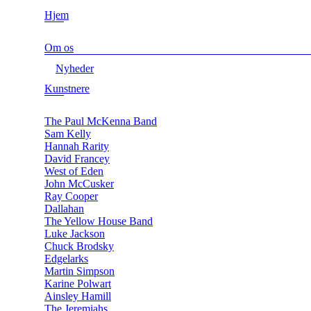
Hjem
Om os
Nyheder
Kunstnere
The Paul McKenna Band
Sam Kelly
Hannah Rarity
David Francey
West of Eden
John McCusker
Ray Cooper
Dallahan
The Yellow House Band
Luke Jackson
Chuck Brodsky
Edgelarks
Martin Simpson
Karine Polwart
Ainsley Hamill
The Jeremiahs