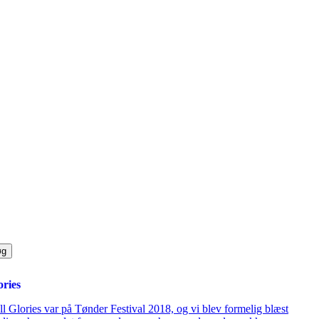
ories
l Glories var på Tønder Festival 2018, og vi blev formelig blæst