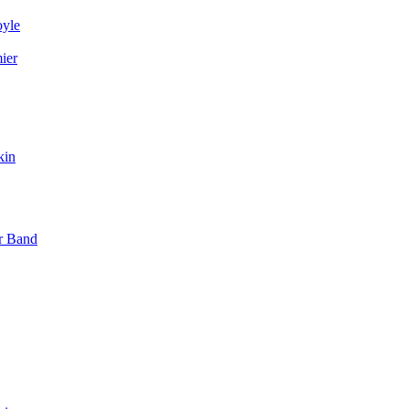
yle
ier
kin
r Band