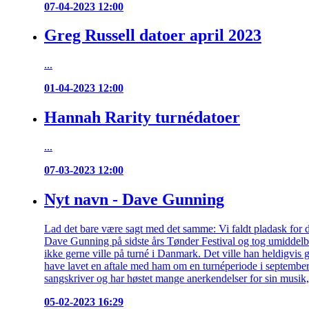
07-04-2023 12:00
Greg Russell datoer april 2023
...
01-04-2023 12:00
Hannah Rarity turnédatoer
...
07-03-2023 12:00
Nyt navn - Dave Gunning
Lad det bare være sagt med det samme: Vi faldt pladask for 
Dave Gunning på sidste års Tønder Festival og tog umiddelba
ikke gerne ville på turné i Danmark. Det ville han heldigvis ge
have lavet en aftale med ham om en turnéperiode i septemb
sangskriver og har høstet mange anerkendelser for sin musik,.
05-02-2023 16:29