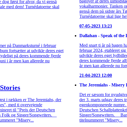
bagover af deres uimodst
dog først for alvor, da vi genså
vokalharmonier. Tanken om 
aftale med dem! Turnédatoerne skal
genså dem på sidste års Tø
Turnédatoerne skal lige hel
07-05-2023 13:23
Dallahan - Speak of the 
Med snart ti år på bagen 
mer på Danmarksturné i februar
februar 2024, etableret sig
lbum fortsætter at udvikle deres eget
udvikle deres eget lydbille
å tydeligt på deres kommende fjerde
deres kommende fjerde alb
ni i år men kan allerede nu
år men kan allerede nu forud
21-04-2023 12:00
The Jeremiahs - Misery H
Stories
Det er sæsom for nyudgivel
ørst i rækken er The Jeremiahs, der
der 3. marts udgav deres t
ies", med ti overvejende
egenkomponerede numre. Al
eret til "Preis der Deutschen
Deutschen Schallplattenkrit
rien Folk og Singer/Songwriters.
Singer/Songwriters. Bande
nummeret "Misery...
titelnummeret "Misery...