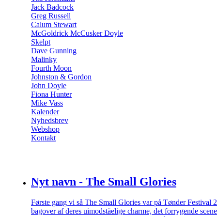
Jack Badcock
Greg Russell
Calum Stewart
McGoldrick McCusker Doyle
Skelpt
Dave Gunning
Malinky
Fourth Moon
Johnston & Gordon
John Doyle
Fiona Hunter
Mike Vass
Kalender
Nyhedsbrev
Webshop
Kontakt
Nyt navn - The Small Glories
Første gang vi så The Small Glories var på Tønder Festival 2
bagover af deres uimodståelige charme, det forrygende sc