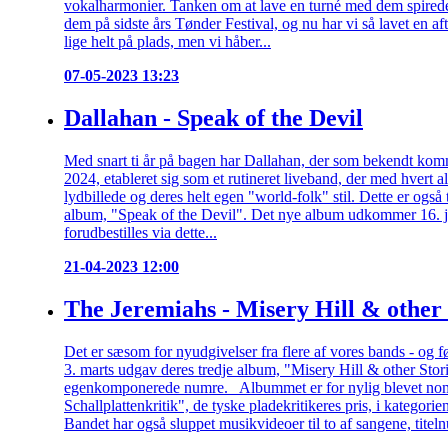
vokalharmonier. Tanken om at lave en turné med dem spirede 
dem på sidste års Tønder Festival, og nu har vi så lavet en 
lige helt på plads, men vi håber...
07-05-2023 13:23
Dallahan - Speak of the Devil
Med snart ti år på bagen har Dallahan, der som bekendt kom
2024, etableret sig som et rutineret liveband, der med hvert a
lydbillede og deres helt egen "world-folk" stil. Dette er ogs
album, "Speak of the Devil". Det nye album udkommer 16. ju
forudbestilles via dette...
21-04-2023 12:00
The Jeremiahs - Misery Hill & other 
Det er sæsom for nyudgivelser fra flere af vores bands - og f
3. marts udgav deres tredje album, "Misery Hill & other Stor
egenkomponerede numre. Albummet er for nylig blevet nomin
Schallplattenkritik", de tyske pladekritikeres pris, i katego
Bandet har også sluppet musikvideoer til to af sangene, titel