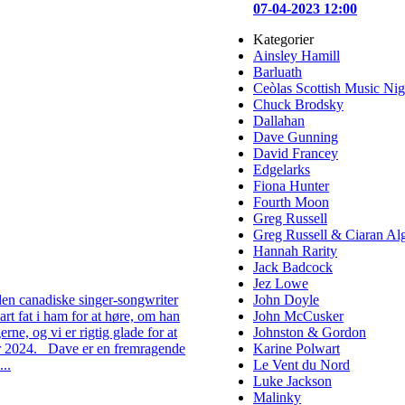
07-04-2023 12:00
Kategorier
Ainsley Hamill
Barluath
Ceòlas Scottish Music Nig
Chuck Brodsky
Dallahan
Dave Gunning
David Francey
Edgelarks
Fiona Hunter
Fourth Moon
Greg Russell
Greg Russell & Ciaran Al
Hannah Rarity
Jack Badcock
Jez Lowe
den canadiske singer-songwriter
John Doyle
rt fat i ham for at høre, om han
John McCusker
rne, og vi er rigtig glade for at
Johnston & Gordon
er 2024. Dave er en fremragende
Karine Polwart
..
Le Vent du Nord
Luke Jackson
Malinky