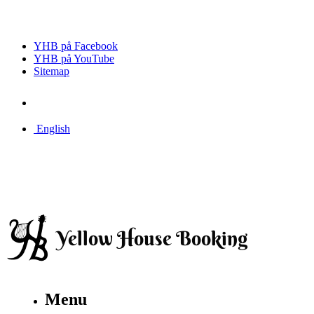
YHB på Facebook
YHB på YouTube
Sitemap
English
Menu