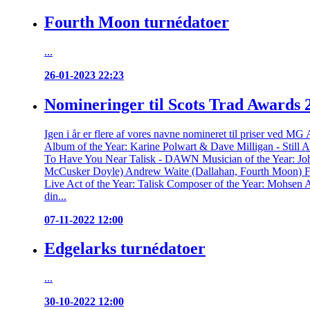
Fourth Moon turnédatoer
...
26-01-2023 22:23
Nomineringer til Scots Trad Awards 
Igen i år er flere af vores navne nomineret til priser ved 
Album of the Year: Karine Polwart & Dave Milligan - Still 
To Have You Near Talisk - DAWN Musician of the Year: J
McCusker Doyle) Andrew Waite (Dallahan, Fourth Moon) Fo
Live Act of the Year: Talisk Composer of the Year: Mohsen 
din...
07-11-2022 12:00
Edgelarks turnédatoer
...
30-10-2022 12:00