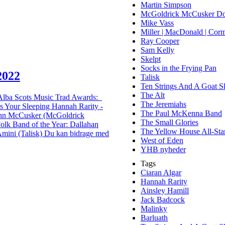
Martin Simpson
McGoldrick McCusker Do
Mike Vass
Miller | MacDonald | Corm
Ray Cooper
Sam Kelly
Skelpt
Socks in the Frying Pan
2022
Talisk
Ten Strings And A Goat S
The Alt
MG Alba Scots Music Trad Awards:
The Jeremiahs
As Your Sleeping Hannah Rarity -
The Paul McKenna Band
ohn McCusker (McGoldrick
The Small Glories
lk Band of the Year: Dallahan
The Yellow House All-Sta
Amini (Talisk) Du kan bidrage med
West of Eden
YHB nyheder
Tags
Ciaran Algar
Hannah Rarity
Ainsley Hamill
Jack Badcock
Malinky
Barluath