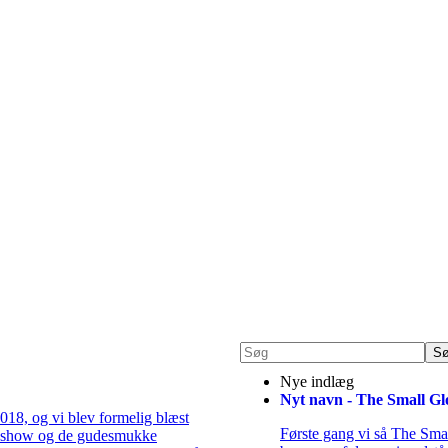
Nye indlæg
Nyt navn - The Small Gl
018, og vi blev formelig blæst
Første gang vi så The Smal
eneshow og de gudesmukke